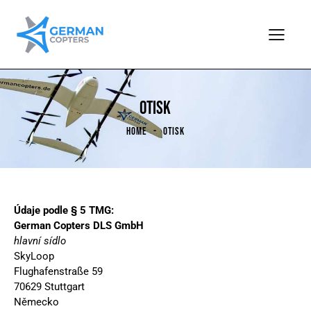
OTISK
HOME
OTISK
Údaje podle § 5 TMG:
German Copters DLS GmbH
hlavní sídlo
SkyLoop
Flughafenstraße 59
70629 Stuttgart
Německo