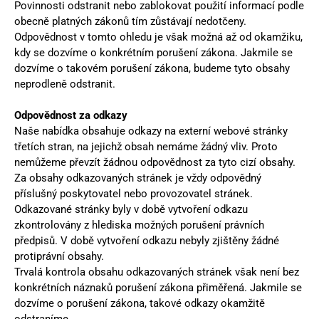
Povinnosti odstranit nebo zablokovat použití informací podle
obecně platných zákonů tím zůstávají nedotčeny.
Odpovědnost v tomto ohledu je však možná až od okamžiku,
kdy se dozvíme o konkrétním porušení zákona. Jakmile se
dozvíme o takovém porušení zákona, budeme tyto obsahy
neprodleně odstranit.
Odpovědnost za odkazy
Naše nabídka obsahuje odkazy na externí webové stránky
třetích stran, na jejichž obsah nemáme žádný vliv. Proto
nemůžeme převzít žádnou odpovědnost za tyto cizí obsahy.
Za obsahy odkazovaných stránek je vždy odpovědný
příslušný poskytovatel nebo provozovatel stránek.
Odkazované stránky byly v době vytvoření odkazu
zkontrolovány z hlediska možných porušení právních
předpisů. V době vytvoření odkazu nebyly zjištěny žádné
protiprávní obsahy.
Trvalá kontrola obsahu odkazovaných stránek však není bez
konkrétních náznaků porušení zákona přiměřená. Jakmile se
dozvíme o porušení zákona, takové odkazy okamžitě
odstraníme.