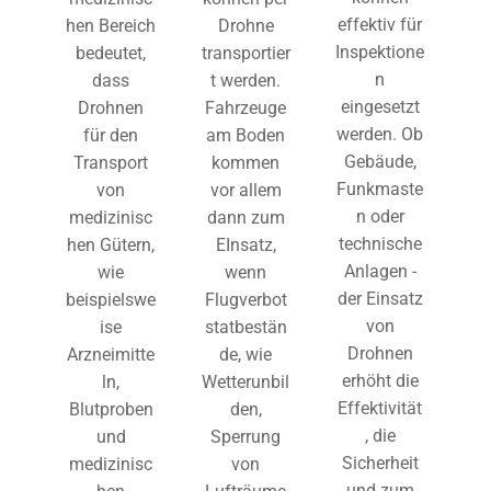
effektiv für
hen Bereich
Drohne
Inspektione
bedeutet,
transportier
n
dass
t werden.
eingesetzt
Drohnen
Fahrzeuge
werden. Ob
für den
am Boden
Gebäude,
Transport
kommen
Funkmaste
von
vor allem
n oder
medizinisc
dann zum
technische
hen Gütern,
EInsatz,
Anlagen -
wie
wenn
der Einsatz
beispielswe
Flugverbot
von
ise
statbestän
Drohnen
Arzneimitte
de, wie
erhöht die
ln,
Wetterunbil
Effektivität
Blutproben
den,
, die
und
Sperrung
Sicherheit
medizinisc
von
und zum