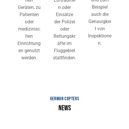
hen
Lufträume
Beispiel
Geräten, zu
n oder
auch die
Patienten
Einsätze
Genauigkei
oder
der Polizei
t von
medizinisc
oder
Inspektione
hen
Rettungskr
n.
Einrichtung
äfte im
en genutzt
Fluggebiet
werden.
stattfinden.
GERMAN COPTERS
NEWS